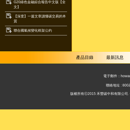
G20綠色金融綜合報告中文版【全
文】
【深度】一篇文章讀懂碳交易的本
質
聯合國氣候變化框架公約
產品目錄
最新訊息
電子郵件：
howar
聯絡地址 : 8
版權所有ⓒ2015 禾豐碳中和有限公司