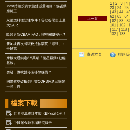
1
|
2
|
3
|
4
Meta持續投資價值鏈減量項目：低碳供
23
|
24
|
25
應鏈正
|
43
|
44
|
4
62
|
63
|
64
永續燃料標誌性事件！谷歌簽署史上最
|
82
|
83
|
8
101
|
102
|
大SAFc
|
117
|
118
|
132
|
133
歐盟更新CBAM FAQ：哪些關鍵變化？
新加坡再次將碳稅抵扣額度「順延」：
全球高
寄送本頁
聯絡我
摩根大通鎖定8.5萬噸「衛星驅動+動態
基線」
突發，微軟暫停碳移除採購？
國際航空碳抵銷計畫CORSIA邁出關鍵
一步：首
檔案下載
世界能源統計年鑑《BP石油公司》
中國碳金融市場研究報告