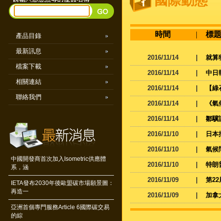
國際動態
時間
|
標
產品目錄
最新訊息
2016/11/14
|
就算
檔案下載
2016/11/14
|
中日
相關連結
2016/11/14
|
【綠
聯絡我們
2016/11/14
|
《氣
2016/11/14
|
鄒驥
2016/11/10
|
日本
2016/11/10
|
氣候
中國開發商首次加入Isometric供應體
2016/11/10
|
特朗
系，涵
2016/11/09
|
第2
IETA發布2030年後歐盟碳市場願景圖：
再造一
2016/11/09
|
加拿
亞洲首個專門服務Article 6國際碳交易
的綜