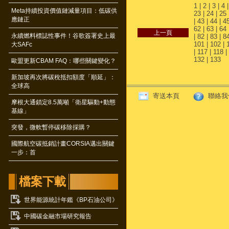
1
|
2
|
3
|
4
Meta持續投資價值鏈減量項目：低碳供
23
|
24
|
25
應鏈正
|
43
|
44
|
4
62
|
63
|
64
永續燃料標誌性事件！谷歌簽署史上最
|
82
|
83
|
8
101
|
102
|
大SAFc
|
117
|
118
|
132
|
133
歐盟更新CBAM FAQ：哪些關鍵變化？
新加坡再次將碳稅抵扣額度「順延」：
全球高
寄送本頁
聯絡我
摩根大通鎖定8.5萬噸「衛星驅動+動態
基線」
突發，微軟暫停碳移除採購？
國際航空碳抵銷計畫CORSIA邁出關鍵
一步：首
檔案下載
世界能源統計年鑑《BP石油公司》
中國碳金融市場研究報告