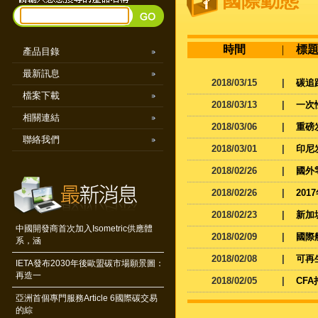
國際動態
時間
|
標
產品目錄
最新訊息
2018/03/15
|
碳追
檔案下載
2018/03/13
|
一次
相關連結
2018/03/06
|
重磅
聯絡我們
2018/03/01
|
印尼
2018/02/26
|
國外
2018/02/26
|
20
2018/02/23
|
新加
中國開發商首次加入Isometric供應體
2018/02/09
|
國際
系，涵
2018/02/08
|
可再
IETA發布2030年後歐盟碳市場願景圖：
再造一
2018/02/05
|
CF
亞洲首個專門服務Article 6國際碳交易
的綜