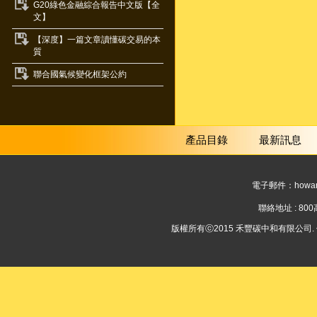
G20綠色金融綜合報告中文版【全
文】
【深度】一篇文章讀懂碳交易的本
質
聯合國氣候變化框架公約
產品目錄
最新訊息
電子郵件：
howar
聯絡地址 : 8
版權所有ⓒ2015 禾豐碳中和有限公司