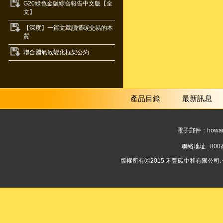
G20綠色金融綜合報告中文版【全
文】
【深度】一篇文章讀懂碳交易的本
質
聯合國氣候變化框架公約
產品目錄
最新訊息
電子郵件：
howar
聯絡地址 : 8
版權所有ⓒ2015 禾豐碳中和有限公司