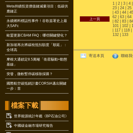
1
|
2
|
3
|
4
Meta持續投資價值鏈減量項目：低碳供
23
|
24
|
25
應鏈正
|
43
|
44
|
4
62
|
63
|
64
永續燃料標誌性事件！谷歌簽署史上最
|
82
|
83
|
8
101
|
102
|
大SAFc
|
117
|
118
|
132
|
133
歐盟更新CBAM FAQ：哪些關鍵變化？
新加坡再次將碳稅抵扣額度「順延」：
全球高
寄送本頁
聯絡我
摩根大通鎖定8.5萬噸「衛星驅動+動態
基線」
突發，微軟暫停碳移除採購？
國際航空碳抵銷計畫CORSIA邁出關鍵
一步：首
檔案下載
世界能源統計年鑑《BP石油公司》
中國碳金融市場研究報告