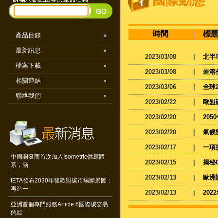
國際動態
時間
|
標
產品目錄
最新訊息
2023/03/08
|
北半
檔案下載
2023/03/08
|
岩溶
相關連結
2023/03/06
|
全球
聯絡我們
2023/02/22
|
歐盟
2023/02/20
|
20
2023/02/20
|
氣候
2023/02/17
|
一項
中國開發商首次加入Isometric供應體
2023/02/15
|
揭秘
系，涵
2023/02/13
|
歐洲
IETA發布2030年後歐盟碳市場願景圖：
再造一
2023/02/13
|
20
亞洲首個專門服務Article 6國際碳交易
的綜