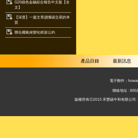
G20綠色金融綜合報告中文版【全
文】
【深度】一篇文章讀懂碳交易的本
質
聯合國氣候變化框架公約
產品目錄
最新訊息
電子郵件：
howar
聯絡地址 : 8
版權所有ⓒ2015 禾豐碳中和有限公司