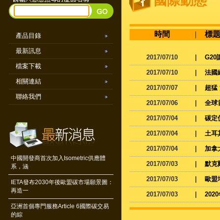
國際動態
時間
|
標
產品目錄
最新訊息
2017/07/10
|
G2
檔案下載
2017/07/10
|
法國
相關連結
2017/07/07
|
超猛
聯絡我們
2017/07/06
|
全球
2017/07/04
|
碳定
2017/07/04
|
土耳
2017/07/04
|
加拿
中國開發商首次加入Isometric供應體
2017/07/03
|
默克
系，涵
2017/07/03
|
歐盟
IETA發布2030年後歐盟碳市場願景圖：
再造一
2017/07/03
|
20
亞洲首個專門服務Article 6國際碳交易
的綜