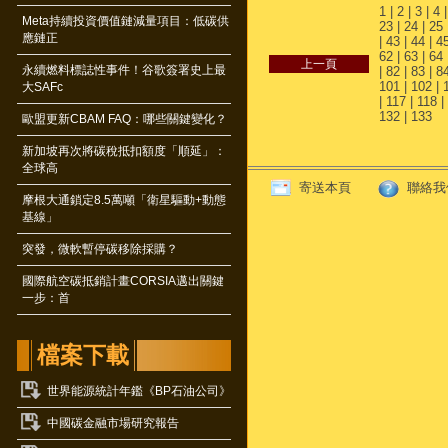
1
|
2
|
3
|
4
Meta持續投資價值鏈減量項目：低碳供
23
|
24
|
25
應鏈正
|
43
|
44
|
4
62
|
63
|
64
永續燃料標誌性事件！谷歌簽署史上最
|
82
|
83
|
8
101
|
102
|
大SAFc
|
117
|
118
|
132
|
133
歐盟更新CBAM FAQ：哪些關鍵變化？
新加坡再次將碳稅抵扣額度「順延」：
全球高
寄送本頁
聯絡我
摩根大通鎖定8.5萬噸「衛星驅動+動態
基線」
突發，微軟暫停碳移除採購？
國際航空碳抵銷計畫CORSIA邁出關鍵
一步：首
檔案下載
世界能源統計年鑑《BP石油公司》
中國碳金融市場研究報告