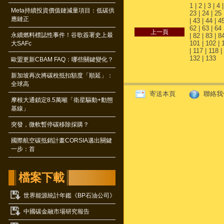
1
|
2
|
3
|
4
Meta持續投資價值鏈減量項目：低碳供
23
|
24
|
25
應鏈正
|
43
|
44
|
4
62
|
63
|
64
永續燃料標誌性事件！谷歌簽署史上最
|
82
|
83
|
8
101
|
102
|
大SAFc
|
117
|
118
|
132
|
133
歐盟更新CBAM FAQ：哪些關鍵變化？
新加坡再次將碳稅抵扣額度「順延」：
全球高
寄送本頁
聯絡我
摩根大通鎖定8.5萬噸「衛星驅動+動態
基線」
突發，微軟暫停碳移除採購？
國際航空碳抵銷計畫CORSIA邁出關鍵
一步：首
檔案下載
世界能源統計年鑑《BP石油公司》
中國碳金融市場研究報告