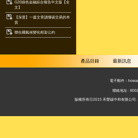
G20綠色金融綜合報告中文版【全
文】
【深度】一篇文章讀懂碳交易的本
質
聯合國氣候變化框架公約
產品目錄
最新訊息
電子郵件：
howar
聯絡地址 : 8
版權所有ⓒ2015 禾豐碳中和有限公司