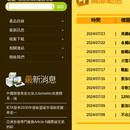
國際動態
時間
|
標
產品目錄
最新訊息
2024/07/23
|
美國
檔案下載
2024/07/22
|
各國
相關連結
2024/07/19
|
船載
聯絡我們
2024/07/18
|
川普
2024/07/17
|
觀點
2024/07/16
|
新加
2024/07/10
|
谷歌
中國開發商首次加入Isometric供應體
2024/07/10
|
12
系，涵
2024/07/09
|
新加
IETA發布2030年後歐盟碳市場願景圖：
再造一
2024/07/08
|
不出
亞洲首個專門服務Article 6國際碳交易
的綜