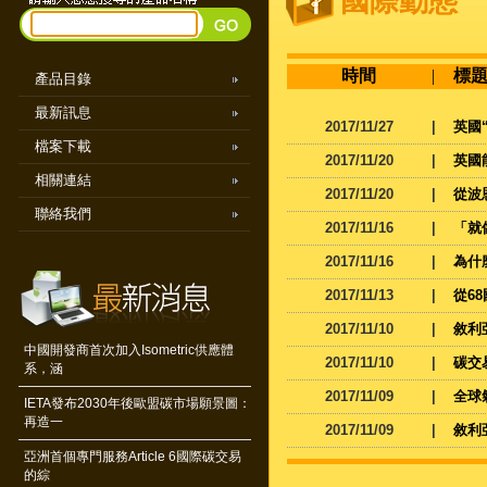
國際動態
時間
|
標
產品目錄
最新訊息
2017/11/27
|
英國
檔案下載
2017/11/20
|
英國
相關連結
2017/11/20
|
從波
聯絡我們
2017/11/16
|
「就
2017/11/16
|
為什
2017/11/13
|
從6
2017/11/10
|
敘利
中國開發商首次加入Isometric供應體
2017/11/10
|
碳交
系，涵
2017/11/09
|
全球
IETA發布2030年後歐盟碳市場願景圖：
再造一
2017/11/09
|
敘利
亞洲首個專門服務Article 6國際碳交易
的綜