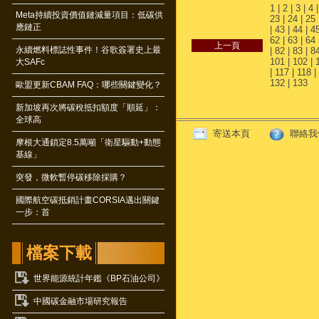
1
|
2
|
3
|
4
Meta持續投資價值鏈減量項目：低碳供
23
|
24
|
25
應鏈正
|
43
|
44
|
4
62
|
63
|
64
永續燃料標誌性事件！谷歌簽署史上最
|
82
|
83
|
8
101
|
102
|
大SAFc
|
117
|
118
|
132
|
133
歐盟更新CBAM FAQ：哪些關鍵變化？
新加坡再次將碳稅抵扣額度「順延」：
全球高
寄送本頁
聯絡我
摩根大通鎖定8.5萬噸「衛星驅動+動態
基線」
突發，微軟暫停碳移除採購？
國際航空碳抵銷計畫CORSIA邁出關鍵
一步：首
檔案下載
世界能源統計年鑑《BP石油公司》
中國碳金融市場研究報告