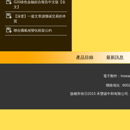
G20綠色金融綜合報告中文版【全
文】
【深度】一篇文章讀懂碳交易的本
質
聯合國氣候變化框架公約
產品目錄
最新訊息
電子郵件：
howar
聯絡地址 : 8
版權所有ⓒ2015 禾豐碳中和有限公司