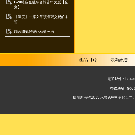
G20綠色金融綜合報告中文版【全
文】
【深度】一篇文章讀懂碳交易的本
質
聯合國氣候變化框架公約
產品目錄
最新訊息
電子郵件：
howar
聯絡地址 : 8
版權所有ⓒ2015 禾豐碳中和有限公司