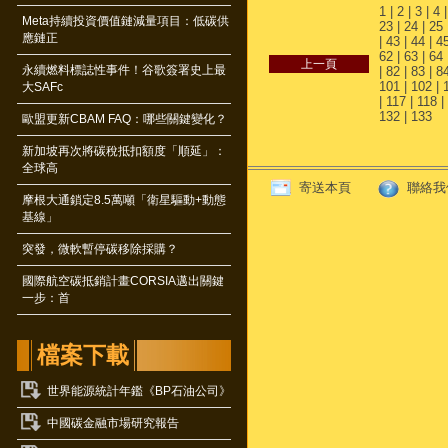
1
|
2
|
3
|
4
Meta持續投資價值鏈減量項目：低碳供
23
|
24
|
25
應鏈正
|
43
|
44
|
4
62
|
63
|
64
永續燃料標誌性事件！谷歌簽署史上最
|
82
|
83
|
8
101
|
102
|
大SAFc
|
117
|
118
|
132
|
133
歐盟更新CBAM FAQ：哪些關鍵變化？
新加坡再次將碳稅抵扣額度「順延」：
全球高
寄送本頁
聯絡我
摩根大通鎖定8.5萬噸「衛星驅動+動態
基線」
突發，微軟暫停碳移除採購？
國際航空碳抵銷計畫CORSIA邁出關鍵
一步：首
檔案下載
世界能源統計年鑑《BP石油公司》
中國碳金融市場研究報告