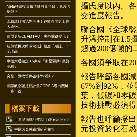
攝氏度以內。各
Meta持續投資價值鏈減量項目：低碳供
應鏈正
交進度報告。
永續燃料標誌性事件！谷歌簽署史上最
大SAFc
聯合國《全球盤
歐盟更新CBAM FAQ：哪些關鍵變化？
升溫控制在1.
新加坡再次將碳稅抵扣額度「順延」：
超過200億噸
全球高
各國須爭取在2
摩根大通鎖定8.5萬噸「衛星驅動+動態
基線」
報告呼籲各國減少
突發，微軟暫停碳移除採購？
67%到92%，
國際航空碳抵銷計畫CORSIA邁出關鍵
一步：首
葉，低碳和零碳
技術挑戰必須得
檔案下載
報告也呼籲撥出
世界能源統計年鑑《BP石油公司》
元投資於化石燃
中國碳金融市場研究報告