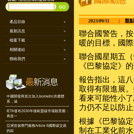
國際動態
2023/09/11
|
盤
產品目錄
最新訊息
聯合國警告，按
檔案下載
暖的目標，國際
相關連結
聯合國星期五（
聯絡我們
《巴黎協定》的
報告指出，這八
取得有限進展。
看來可能性小了
中國開發商首次加入Isometric供應體
系，涵
力仍不足以防止
IETA發布2030年後歐盟碳市場願景圖：
再造一
根據《巴黎協定
亞洲首個專門服務Article 6國際碳交易
制在工業化前水
的綜