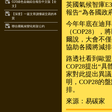
G20綠色金融綜合報告中文版【全
英國氣候智庫E
文】
報告“為各國政
【深度】一篇文章讀懂碳交易的本
質
今年年底在迪拜
聯合國氣候變化框架公約
（COP28），
爾說，大會不僅
協助各國將減排
路透社看到歐盟
COP28提出
家對此提出異議
明，COP28
排。
來源：易碳家