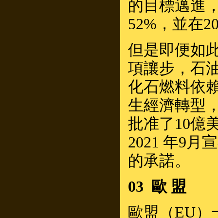
的目標邁進，
52%，並在
但是即便如
項讓步，石
化石燃料依
生經濟轉型
批准了10億
2021 年9
的承諾。
03 歐 盟
歐盟（EU