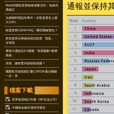
通報並保持
Meta持續投資價值鏈減量項目：低碳供
應鏈正
永續燃料標誌性事件！谷歌簽署史上最
大SAFc
歐盟更新CBAM FAQ：哪些關鍵變化？
新加坡再次將碳稅抵扣額度「順延」：
全球高
摩根大通鎖定8.5萬噸「衛星驅動+動態
基線」
突發，微軟暫停碳移除採購？
國際航空碳抵銷計畫CORSIA邁出關鍵
一步：首
檔案下載
世界能源統計年鑑《BP石油公司》
中國碳金融市場研究報告