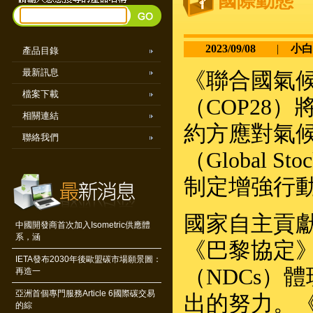
國際動態
2023/09/08
|
小白
產品目錄
最新訊息
《聯合國氣候
檔案下載
（COP28
相關連結
約方應對氣
聯絡我們
（Global 
制定增強行
國家自主貢獻（Nat
中國開發商首次加入Isometric供應體
系，涵
《巴黎協定
IETA發布2030年後歐盟碳市場願景圖：
（NDCs）
再造一
亞洲首個專門服務Article 6國際碳交易
出的努力。
的綜