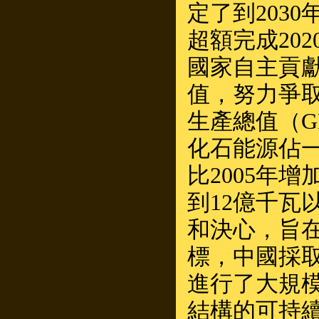
定了到203
超額完成20
國家自主貢獻
值，努力爭取
生產總值（G
化石能源佔
比2005年
到12億千
和決心，旨
標，中國採
進行了大規
結構的可持