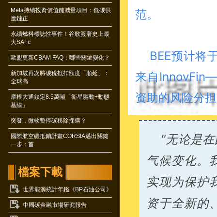
Meta持續投資價值鏈減量項目：低碳供
范。
應鏈正
永續燃料標誌性事件！谷歌簽署史上最
大SAFc
BEE预计将
歐盟更新CBAM FAQ：哪些關鍵變化？
新加坡再次將碳稅抵扣額度「順延」：
来自InnovFi
全球高
资助的风险分担
摩根大通鎖定8.5萬噸「衛星驅動+動態
基線」
突發，微軟暫停碳移除採購？
"无论是
國際航空碳抵銷計畫CORSIA邁出關鍵
一步：首
气候变化。
檔案下載
实现为保护
世界能源統計年鑑《BP石油公司》
资于全新的
中國碳金融市場研究報告