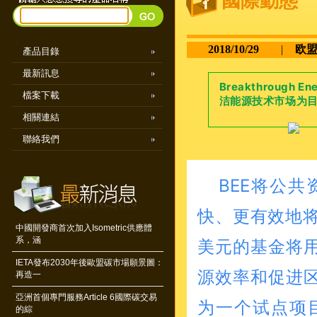
國際動態
2018/10/29
|
欧盟
產品目錄
最新訊息
Breakthroug
檔案下載
洁能源技术市场为
相關連結
聯絡我們
BEE将公
快、更有效地将
中國開發商首次加入Isometric供應體
系，涵
美元的基金将
IETA發布2030年後歐盟碳市場願景圖：
源效率和促进
再造一
亞洲首個專門服務Article 6國際碳交易
为一个试点项
的綜