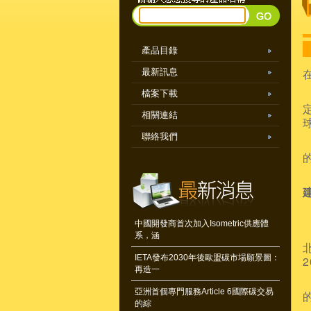
產品目錄
最新訊息
檔案下載
相關連結
聯絡我們
中國開發商首次加入Isometric供應體
系，涵
IETA發布2030年後歐盟碳市場願景圖：
再造一
亞洲首個專門服務Article 6國際碳交易
的綜