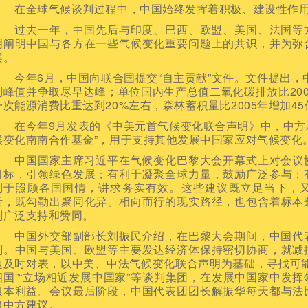
在全球气候谈判过程中，中国始终发挥着积极、建设性作用
过去一年，中国先后与印度、巴西、欧盟、美国、法国等方
明阐明中国与各方在一些气候变化重要问题上的共识，并为弥
案。
今年6月，中国向联合国提交“自主贡献”文件。文件提出，中
到峰值并争取尽早达峰；单位国内生产总值二氧化碳排放比200
一次能源消费比重达到20%左右，森林蓄积量比2005年增加4
在今年9月发表的《中美元首气候变化联合声明》中，中方承
候变化南南合作基金”，用于支持其他发展中国家应对气候变化
中国国家主席习近平在气候变化巴黎大会开幕式上对会议协
目标，引领绿色发展；有利于凝聚全球力量，鼓励广泛参与；
利于照顾各国国情，讲求务实有效。这些建议既立足当下，
活，既勾勒出聚同化异、相向而行的现实路径，也包含着标本
到广泛支持和赞同。
中国外交部副部长刘振民介绍，在巴黎大会期间，中国代表
判。中国与美国、欧盟等主要发达经济体保持密切协商，就减
题及时对表，以中美、中法气候变化联合声明为基础，寻找可
四国”“立场相近发展中国家”等谈判集团，在发展中国家中发
根本利益。会议最后阶段，中国代表团团长解振华每天都与法
出中方建议。