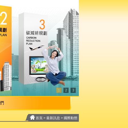
1
2
3
們
首頁
>
最新訊息
>
國際動態