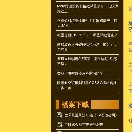
Meta持續投資價值鏈減量項目：低碳供
應鏈正
永續燃料標誌性事件！谷歌簽署史上最
大SAFc
歐盟更新CBAM FAQ：哪些關鍵變化？
新加坡再次將碳稅抵扣額度「順延」：
全球高
摩根大通鎖定8.5萬噸「衛星驅動+動態
基線」
突發，微軟暫停碳移除採購？
國際航空碳抵銷計畫CORSIA邁出關鍵
一步：首
檔案下載
世界能源統計年鑑《BP石油公司》
中國碳金融市場研究報告