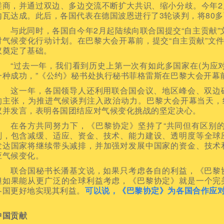
磋商，并通过双边、多边交流不断扩大共识、缩小分歧。今年
内瓦达成。此后，各国代表在德国波恩进行了3轮谈判，将80多
与此同时，各国自今年2月起陆续向联合国提交“自主贡献”文
对气候变化行动计划。在巴黎大会开幕前，提交“自主贡献”文件
议奠定了基础。
“过去一年，我们看到历史上第一次有如此多国家在(为应对
一种成功，”《公约》秘书处执行秘书菲格雷斯在巴黎大会开幕
这一年，各国领导人还利用联合国会议、地区峰会、双边磋
的主张，为推进气候谈判注入政治动力。巴黎大会开幕当天，
议并发言，表明各国团结应对气候变化挑战的坚定决心。
在各方共同努力下，《巴黎协定》坚持了“共同但有区别的
则，包含减缓、适应、资金、技术、能力建设、透明度等全球
发达国家将继续带头减排，并加强对发展中国家的资金、技术
应气候变化。
联合国秘书长潘基文说，如果只考虑各自的利益，《巴黎协
但如果能从更广泛的全球利益考虑，《巴黎协定》就是一个完
各国更好地实现其利益。
可以说，《巴黎协定》为各国合作应
中国贡献