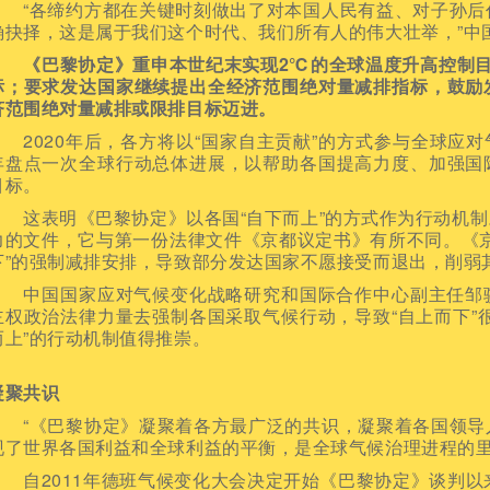
“各缔约方都在关键时刻做出了对本国人民有益、对子孙后
确抉择，这是属于我们这个时代、我们所有人的伟大壮举，”中
《巴黎协定》重申本世纪末实现2℃的全球温度升高控制目
标；要求发达国家继续提出全经济范围绝对量减排指标，鼓励
济范围绝对量减排或限排目标迈进。
2020年后，各方将以“国家自主贡献”的方式参与全球应对气
年盘点一次全球行动总体进展，以帮助各国提高力度、加强国
目标。
这表明《巴黎协定》以各国“自下而上”的方式作为行动机制
力的文件，它与第一份法律文件《京都议定书》有所不同。《
下”的强制减排安排，导致部分发达国家不愿接受而退出，削弱
中国国家应对气候变化战略研究和国际合作中心副主任邹骥
主权政治法律力量去强制各国采取气候行动，导致“自上而下”
而上”的行动机制值得推崇。
凝聚共识
“《巴黎协定》凝聚着各方最广泛的共识，凝聚着各国领导
现了世界各国利益和全球利益的平衡，是全球气候治理进程的里
自2011年德班气候变化大会决定开始《巴黎协定》谈判以