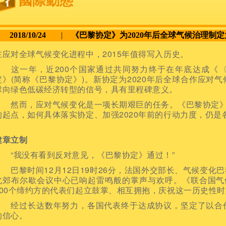
國際動態
2018/10/24
|
《巴黎协定》为2020年后全球气候治理制
在应对全球气候变化进程中，2015年值得写入历史。
这一年，近200个国家通过共同努力终于在年底达成《〈
定》(简称《巴黎协定》)。新协定为2020年后全球合作应对
球向绿色低碳经济转型的信号，具有里程碑意义。
然而，应对气候变化是一项长期艰巨的任务。《巴黎协定》是
的起点，如何具体落实协定、加强2020年前的行动力度，仍是
建章立制
“我没有看到反对意见，《巴黎协定》通过！”
巴黎时间12月12日19时26分，法国外交部长、气候变化
北郊布尔歇会议中心已响起雷鸣般的掌声与欢呼。《联合国气
200个缔约方的代表们起立鼓掌、相互拥抱，庆祝这一历史性
经过长达数年努力，各国代表终于达成协议，坚定了以合作
的信心。