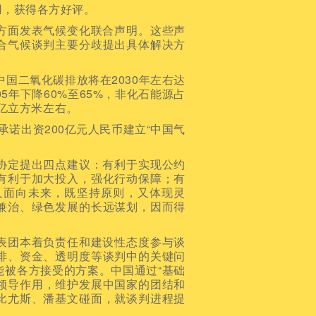
，获得各方好评。
面发表气候变化联合声明。这些声
合气候谈判主要分歧提出具体解决方
国二氧化碳排放将在2030年左右达
5年下降60%至65%，非化石能源占
5亿立方米左右。
诺出资200亿元人民币建立“中国气
。
定提出四点建议：有利于实现公约
有利于加大投入，强化行动保障；有
又面向未来，既坚持原则，又体现灵
兼治、绿色发展的长远谋划，因而得
团本着负责任和建设性态度参与谈
排、资金、透明度等谈判中的关键问
能被各方接受的方案。中国通过“基础
挥领导作用，维护发展中国家的团结和
比尤斯、潘基文碰面，就谈判进程提