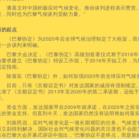
潘基文对中国积极应对气候变化、推动谈判进程表示赞赏。
境，同时也为巴黎气候谈判贡献力量。”
新的起点
《巴黎协定》为2020年后全球气候治理制定了大框架，而
进一步谈判来明确。
巴黎大会决定，《巴黎协定》高级别签署仪式将于2016年
确要求建立《巴黎协定》特设工作组，于2016年开始工作，
制定指南。
除落实《巴黎协定》外，如何加强2020年前全球应对气候
目前，只有《京都议定书》对发达国家的减排有强制规定。而
批准了《京都议定书》2013年至2020年的第二承诺期，远低
量。
资金方面，发达国家早在2009年就承诺，在2020年之前实
元的资金支持。但直到今天，发达国家仍然没有说明将如何落
刘振民说，应对气候变化是一项长期艰巨的任务。气候变化
而立刻得到解决，国际社会对气候变化问题的关注度也不会因
席在巴黎大会开幕式讲话中指出，“巴黎协议不是终点，而是新