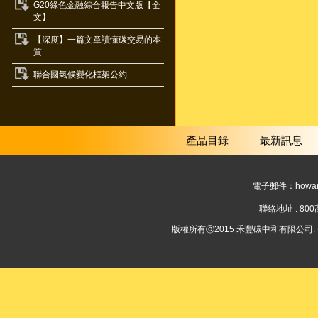
G20綠色金融綜合報告中文版【全
文】
【深度】一篇文章讀懂碳交易的本
質
聯合國氣候變化框架公約
產品目錄
最新訊息
電子郵件：
howar
聯絡地址 : 8
版權所有ⓒ2015 禾豐碳中和有限公司