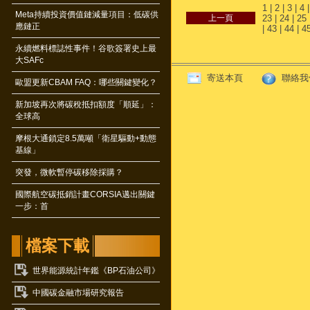
1
|
2
|
3
|
4
Meta持續投資價值鏈減量項目：低碳供
23
|
24
|
25
應鏈正
|
43
|
44
|
4
永續燃料標誌性事件！谷歌簽署史上最
大SAFc
寄送本頁
聯絡我
歐盟更新CBAM FAQ：哪些關鍵變化？
新加坡再次將碳稅抵扣額度「順延」：
全球高
摩根大通鎖定8.5萬噸「衛星驅動+動態
基線」
突發，微軟暫停碳移除採購？
國際航空碳抵銷計畫CORSIA邁出關鍵
一步：首
檔案下載
世界能源統計年鑑《BP石油公司》
中國碳金融市場研究報告